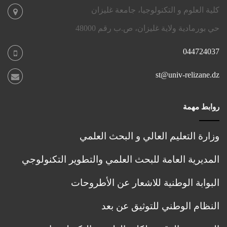
ر
e
كلية العلوم و التكنولوجيا، جامعة غليزان
ق
n
م
c
حي بورمادية ولاية غليزان، ص.ب رقم 48000
e
0
o
1
044724037
ا
n
ل
M
st@univ-relizane.dz
م
a
ت
t
ع
e
روابط مهمة
ل
r
ق
i
ب
a
وزارة التعليم العالي و البحث العلمي
ا
l
ل
,
المديرية العامة للبحث العلمي والتطوير التكنولوجي
ت
R
س
e
البوابة الوطنية للاشعار عن الأطروحات
ج
n
ي
e
النظام الوطني للتوثيق عن بعد
ل
w
ا
a