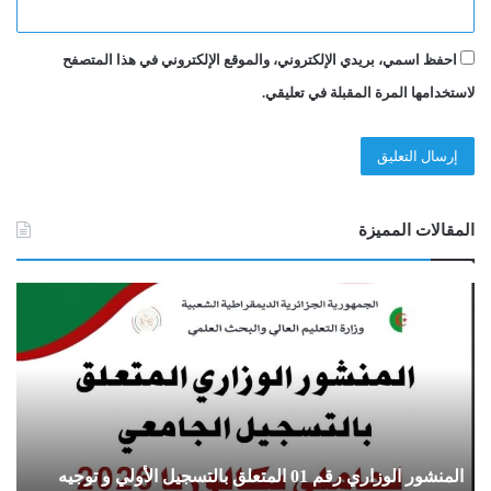
احفظ اسمي، بريدي الإلكتروني، والموقع الإلكتروني في هذا المتصفح
لاستخدامها المرة المقبلة في تعليقي.
المقالات المميزة
ا
N
ل
a
م
t
ن
i
ش
o
و
n
ر
a
ا
l
المنشور الوزاري رقم 01 المتعلق بالتسجيل الأولي و توجيه
d
ل
C