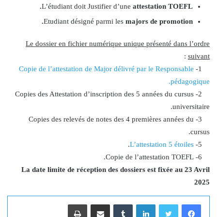
L’étudiant doit Justifier d’une
attestation TOEFL.
Etudiant désigné parmi les
majors de promotion.
Le dossier en fichier numérique unique présenté dans l’ordre
:
suivant
Copie de l’attestation de Major délivré par le Responsable
1-
pédagogique.
2- Copies des Attestation d’inscription des 5 années du cursus
universitaire.
3- Copies des relevés de notes des 4 premières années du
cursus.
.
L’attestation 5 étoiles
5-
6- Copie de l’attestation TOEFL.
La date limite de réception des dossiers est fixée au 23 Avril
2025
لينكدإن
‏Tumblr
مشاركة عبر البريد
طباعة