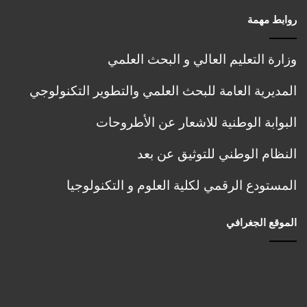
ع
e
روابط مهمة
ل
r
ق
i
ب
a
وزارة التعليم العالي و البحث العلمي
ا
l
ل
,
المديرية العامة للبحث العلمي والتطوير التكنولوجي
ت
R
س
e
البوابة الوطنية للاشعار عن الأطروحات
ج
n
ي
e
النظام الوطني للتوثيق عن بعد
ل
w
ا
a
المستودع الرقمي لكلية العلوم و التكنولوجيا
ل
b
أ
l
و
e
الموقع الجغرافي
ل
a
ي
n
و
d
ت
S
و
u
ج
s