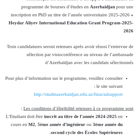
programme de bourses d’études en
Azerbaidjan
pour une
inscription en PhD au titre de l’année universitaire 2025-2026
«
Heydar Aliyev International Education Grant Program-2025-
2026
Trois candidatures seront retenues après avoir réussi l’entrevue de
sélection par visioconférence au niveau de l’ambassade
d’Azerbaïdjan avec les candidats sélectionnés
Pour plus d’information sur le programme, veuillez consulter
le site suivant :
http://studinazerbaidjan.edu.az/finacialsupport
:
Les conditions d’éligibilité retenues à ce programme sont
L’Etudiant doit être
inscrit au titre de l’année 2024-2025
en
cours en
M2
,
5ème année d’ingénieur
ou
3ème année du
.
second cycle des Écoles Supérieures