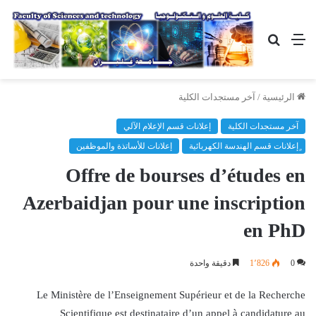
القائمة
بحث
عن
الرئيسية
/
آخر مستجدات الكلية
آخر مستجدات الكلية
إعلانات قسم الإعلام الآلي
ٍإعلانات قسم الهندسة الكهربائية
إعلانات للأساتذة والموظفين
Offre de bourses d’études en
Azerbaidjan pour une inscription
en PhD
0
1٬826
دقيقة واحدة
Le Ministère de l’Enseignement Supérieur et de la Recherche
Scientifique est destinataire d’un appel à candidature au