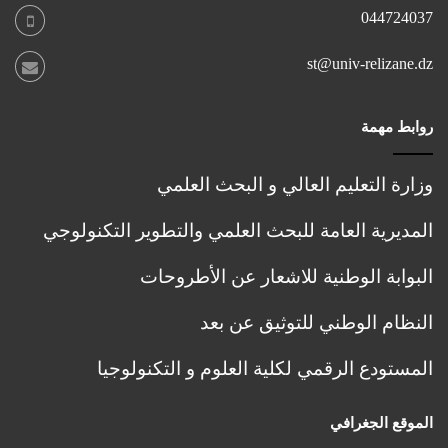
o
1
044724037
ا
n
ل
M
st@univ-relizane.dz
م
a
ت
t
ع
e
روابط مهمة
ل
r
ق
i
ب
a
وزارة التعليم العالي و البحث العلمي
ا
l
ل
,
المديرية العامة للبحث العلمي والتطوير التكنولوجي
ت
R
س
e
البوابة الوطنية للاشعار عن الأطروحات
ج
n
ي
e
النظام الوطني للتوثيق عن بعد
ل
w
ا
a
المستودع الرقمي لكلية العلوم و التكنولوجيا
ل
b
أ
l
و
e
الموقع الجغرافي
ل
a