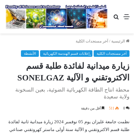
القائمة
بحث
عن
الرئيسية
/
آخر مستجدات الكلية
آخر مستجدات الكلية
ٍإعلانات قسم الهندسة الكهربائية
الأنشطة
زيارة ميدانية لفائدة طلبة قسم
الاكتروتقني و الآلية SONELGAZ
محطة انتاج الطاقة الكهربائية الضوئية، بعين السخونة
ولاية سعيدة
0
511
أقل من دقيقة
نظمت جامعة غليزان يوم 05 نوفمبر 2024 زيارة ميدانية ثانية لفائدة
طلبة قسم الاكتروتقني و الآلية سنة أولى ماستر كهروتقني صناعي