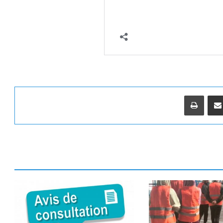
و
ج
ي
ه
ح
ا
م
ل
ي
مشاركة عبر البريد
طباعة
ش
ه
ا
د
ة
ا
ل
ب
ك
ا
ل
و
ر