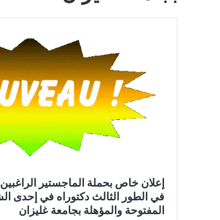
ل
و
م
و
ا
ل
ت
ك
ن
و
ل
و
ج
ي
ا