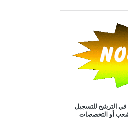
م
ت
ع
ل
ق
ب
ا
ل
ت
س
ج
ي
ل
ا
ل
أ
و
ل
ي
و
ت