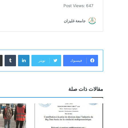
لينكدإن
‏Tumblr
فيسبوك
تويتر
مقالات ذات صلة