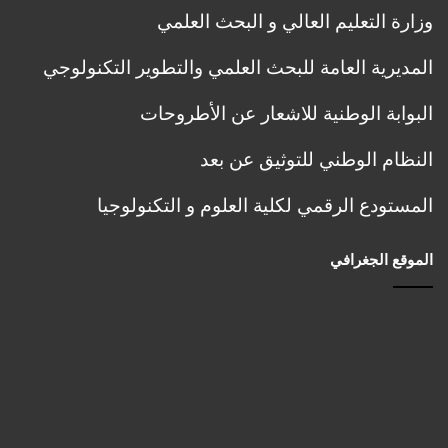
ب
a
وزارة التعليم العالي و البحث العلمي
ا
l
ل
,
المديرية العامة للبحث العلمي والتطوير التكنولوجي
ت
R
س
e
البوابة الوطنية للاشعار عن الأطروحات
ج
n
ي
e
النظام الوطني للتوثيق عن بعد
ل
w
ا
a
المستودع الرقمي لكلية العلوم و التكنولوجيا
ل
b
أ
l
و
e
الموقع الجغرافي
ل
a
ي
n
و
d
ت
S
و
u
ج
s
ي
t
ه
a
ح
i