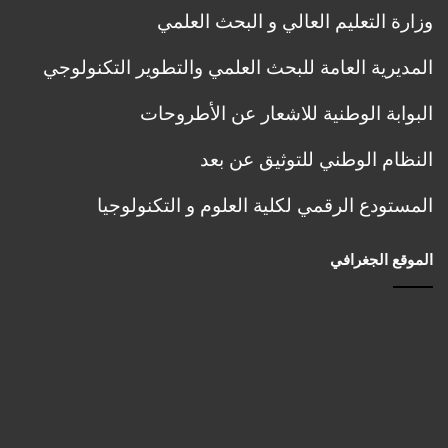
ب
a
وزارة التعليم العالي و البحث العلمي
ا
l
ل
,
المديرية العامة للبحث العلمي والتطوير التكنولوجي
ت
R
س
e
البوابة الوطنية للاشعار عن الأطروحات
ج
n
ي
e
النظام الوطني للتوثيق عن بعد
ل
w
ا
a
المستودع الرقمي لكلية العلوم و التكنولوجيا
ل
b
أ
l
و
e
الموقع الجغرافي
ل
a
ي
n
و
d
ت
S
و
u
ج
s
ي
t
ه
a
ح
i